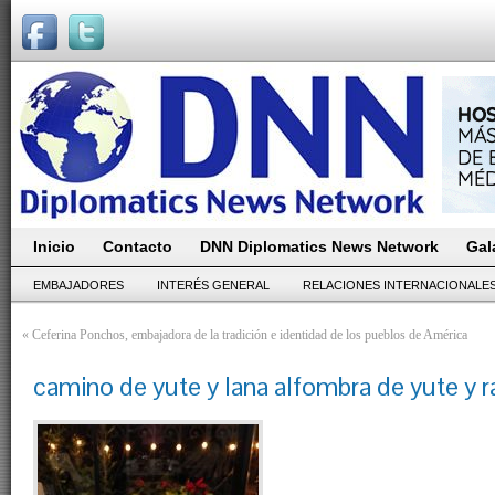
Inicio
Contacto
DNN Diplomatics News Network
Gal
EMBAJADORES
INTERÉS GENERAL
RELACIONES INTERNACIONALE
«
Ceferina Ponchos, embajadora de la tradición e identidad de los pueblos de América
camino de yute y lana alfombra de yute y raf