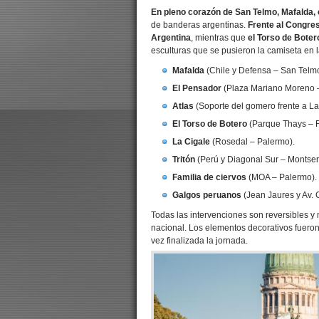
En pleno corazón de San Telmo, Mafalda, 
de banderas argentinas.
Frente al Congre
Argentina
, mientras que
el Torso de Bote
esculturas que se pusieron la camiseta en l
Mafalda
(Chile y Defensa – San Telm
El Pensador
(Plaza Mariano Moreno 
Atlas
(Soporte del gomero frente a La
El Torso de Botero
(Parque Thays – R
La Cigale
(Rosedal – Palermo).
Tritón
(Perú y Diagonal Sur – Montserr
Familia de ciervos
(MOA – Palermo).
Galgos peruanos
(Jean Jaures y Av. 
Todas las intervenciones son reversibles y 
nacional. Los elementos decorativos fueron
vez finalizada la jornada.