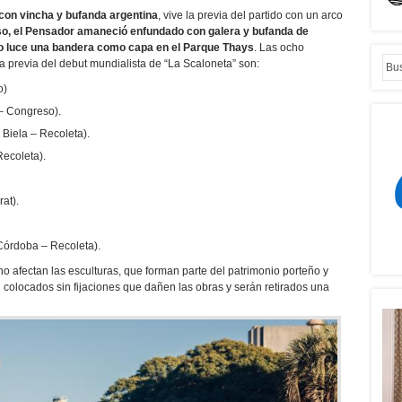
con vincha y bufanda argentina
, vive la previa del partido con un arco
so, el Pensador amaneció enfundado con galera y bufanda de
ro luce una bandera como capa en el Parque Thays
. Las ocho
a previa del debut mundialista de “La Scaloneta” son:
o)
– Congreso).
 Biela – Recoleta).
ecoleta).
at).
Córdoba – Recoleta).
no afectan las esculturas, que forman parte del patrimonio porteño y
 colocados sin fijaciones que dañen las obras y serán retirados una