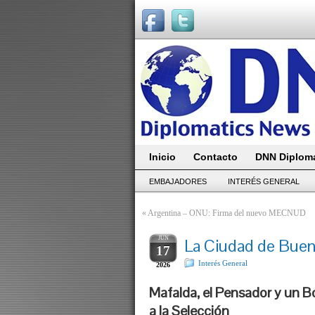
Inicio
Contacto
DNN Diploma
EMBAJADORES
INTERÉS GENERAL
«
Argentina – ONU: Firma del nuevo MECNUD
JUN
La Ciudad de Buen
17
Interés General
2026
Mafalda, el Pensador y un Bo
a la Selección