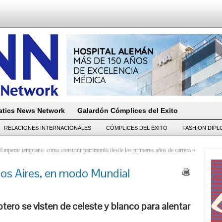
tics News Network
Galardón Cómplices del Exito
RELACIONES INTERNACIONALES
CÓMPLICES DEL ËXITO
FASHION DIP
Empezar temprano: cómo construir patrimonio desde los primeros años de carrera
»
os Aires, en modo Mundial
tero se visten de celeste y blanco para alentar