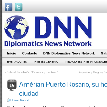
Inicio
Contacto
DNN Diplomatics News Network
Gal
EMBAJADORES
INTERÉS GENERAL
RELACIONES INTERNACIONALE
«
Soledad Bereciartúa: “Persevera y triunfarás”
Argentina y Uruguay fort
FEB
Amérian Puerto Rosario, su ho
16
2023
ciudad
Interés General