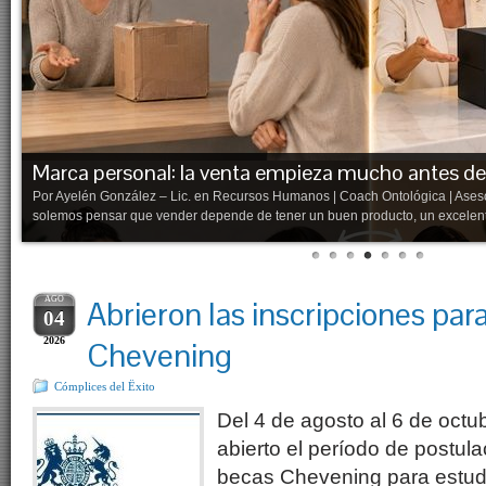
Marca personal: la venta empieza mucho antes de
el
Por Ayelén González – Lic. en Recursos Humanos | Coach Ontológica | Ase
solemos pensar que vender depende de tener un buen producto, un excelente
AGO
Abrieron las inscripciones par
04
2026
Chevening
Cómplices del Ëxito
Del 4 de agosto al 6 de octu
abierto el período de postula
becas Chevening para estudi