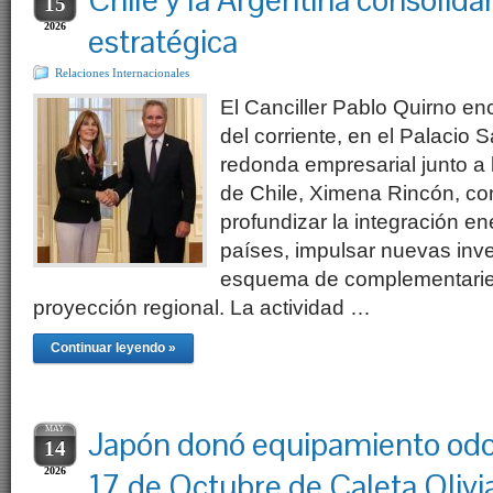
Chile y la Argentina consolida
15
2026
estratégica
Relaciones Internacionales
El Canciller Pablo Quirno en
del corriente, en el Palacio
redonda empresarial junto a 
de Chile, Ximena Rincón, con
profundizar la integración e
países, impulsar nuevas inve
esquema de complementarie
proyección regional. La actividad …
Continuar leyendo »
MAY
Japón donó equipamiento odo
14
2026
17 de Octubre de Caleta Olivi