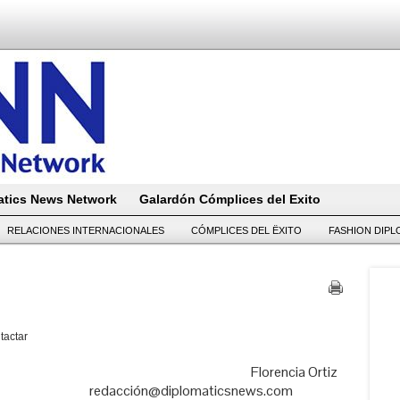
tics News Network
Galardón Cómplices del Exito
RELACIONES INTERNACIONALES
CÓMPLICES DEL ËXITO
FASHION DIP
tactar
ctora Responsable
Florencia Ortiz
plomaticsnews.com