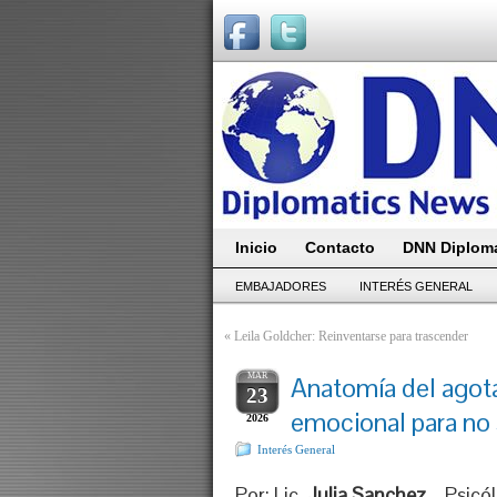
Inicio
Contacto
DNN Diploma
EMBAJADORES
INTERÉS GENERAL
«
Leila Goldcher: Reinventarse para trascender
MAR
Anatomía del agota
23
emocional para no 
2026
Interés General
Por: Lic.
Julia Sanchez
– Psicól