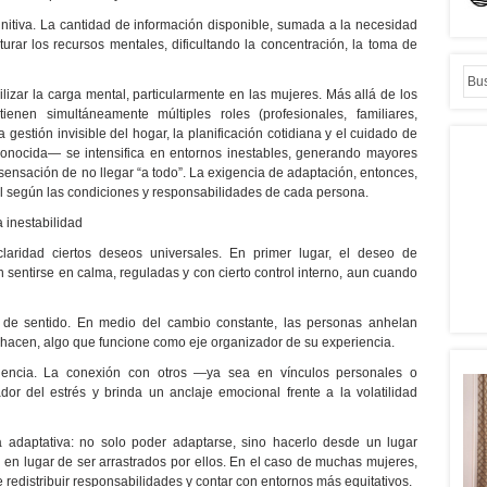
nitiva. La cantidad de información disponible, sumada a la necesidad
urar los recursos mentales, dificultando la concentración, la toma de
ilizar la carga mental, particularmente en las mujeres. Más allá de los
enen simultáneamente múltiples roles (profesionales, familiares,
gestión invisible del hogar, la planificación cotidiana y el cuidado de
conocida— se intensifica en entornos inestables, generando mayores
sensación de no llegar “a todo”. La exigencia de adaptación, entonces,
al según las condiciones y responsabilidades de cada persona.
 inestabilidad
laridad ciertos deseos universales. En primer lugar, el deseo de
 sentirse en calma, reguladas y con cierto control interno, aun cuando
 de sentido. En medio del cambio constante, las personas anhelan
 hacen, algo que funcione como eje organizador de su experiencia.
encia. La conexión con otros —ya sea en vínculos personales o
 del estrés y brinda un anclaje emocional frente a la volatilidad
 adaptativa: no solo poder adaptarse, sino hacerlo desde un lugar
s en lugar de ser arrastrados por ellos. En el caso de muchas mujeres,
 redistribuir responsabilidades y contar con entornos más equitativos.