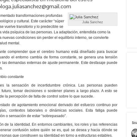
ologa.juliasanchez@gmail.com
rimentado transformaciones profundas
ológico y cultural. Este carácter “súper
Julia Sanchez
 vuelve transitorio y lo predecible se
a vida psíquica de las personas. La adaptación, entendida como la
 nuevas condiciones sin perder el equilibrio interno, se convierte
salud mental.
tante comprender que el cerebro humano está diseñado para buscar
 Cuando el entorno cambia de forma constante, se genera una tensión
 y las demandas externas de ajuste permanente. Este desfasaje puede
s.
ambio constante
es la sensación de incertidumbre crónica. Las personas pueden
a futuro, tomar decisiones o sostener planes a largo plazo. A esto se
e la percepción de falta de control sobre lo que sucede.
 estado de agotamiento emocional derivado del esfuerzo continuo por
ías, contextos laborales o dinámicas sociales. Esta fatiga puede
ción o sensación de estar “sobrepasado”.
n de la identidad. En entornos cambiantes, los roles y las referencias
generar confusión sobre quién se es, qué se desea y hacia dónde se
ersonas que construyen su identidad en torno a estructuras estables.