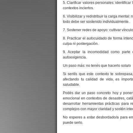
5. Clarificar valores personales: identific
contextos inciertos.
6. Visibilizar y redistribuir la carga menta
todo debe ser sostenido individualmente.
7. Sostener redes de apoyo: cultivar víncul
8. Practicar el autocuidado de forma inten
culpa ni postergación.
9. Aceptar la incomodidad como parte de
autoexigencia.
Un paso más: no tenés que hacerlo sola/o
Si sentís que este contexto te sobrepas
afectando tu calidad de vida, es impor
saludable.
Podés dar un paso concreto hoy y ponert
emocional en contextos de desastres, catás
desarrollar herramientas prácticas para re
complejos con mayor claridad y sostén inte
No esperes a estar desbordado/a para emp
puede serlo.