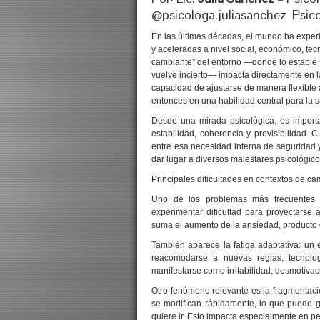
@psicologa.juliasanchez Psic
En las últimas décadas, el mundo ha expe
y aceleradas a nivel social, económico, tecn
cambiante” del entorno —donde lo estable se
vuelve incierto— impacta directamente en l
capacidad de ajustarse de manera flexible a
entonces en una habilidad central para la 
Desde una mirada psicológica, es impor
estabilidad, coherencia y previsibilidad.
entre esa necesidad interna de seguridad
dar lugar a diversos malestares psicológico
Principales dificultades en contextos de c
Uno de los problemas más frecuentes 
experimentar dificultad para proyectarse 
suma el aumento de la ansiedad, producto d
También aparece la fatiga adaptativa: un
reacomodarse a nuevas reglas, tecnolog
manifestarse como irritabilidad, desmotiva
Otro fenómeno relevante es la fragmentació
se modifican rápidamente, lo que puede 
quiere ir. Esto impacta especialmente en p