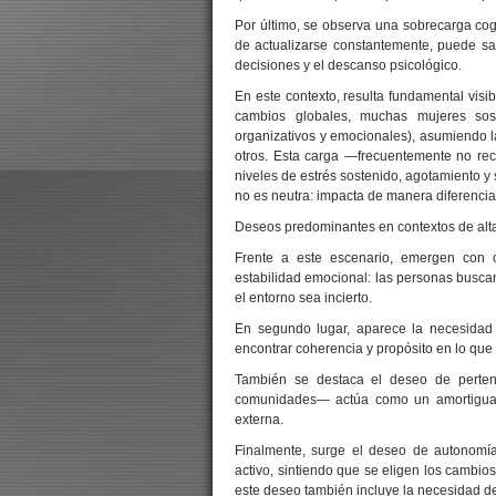
Por último, se observa una sobrecarga cog
de actualizarse constantemente, puede sat
decisiones y el descanso psicológico.
En este contexto, resulta fundamental visib
cambios globales, muchas mujeres sosti
organizativos y emocionales), asumiendo la 
otros. Esta carga —frecuentemente no re
niveles de estrés sostenido, agotamiento y 
no es neutra: impacta de manera diferenci
Deseos predominantes en contextos de alta
Frente a este escenario, emergen con c
estabilidad emocional: las personas buscan
el entorno sea incierto.
En segundo lugar, aparece la necesidad
encontrar coherencia y propósito en lo que
También se destaca el deseo de perten
comunidades— actúa como un amortiguador
externa.
Finalmente, surge el deseo de autonomía
activo, sintiendo que se eligen los cambio
este deseo también incluye la necesidad de