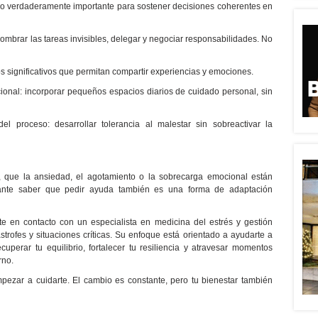
ar lo verdaderamente importante para sostener decisiones coherentes en
l: nombrar las tareas invisibles, delegar y negociar responsabilidades. No
os significativos que permitan compartir experiencias y emociones.
cional: incorporar pequeños espacios diarios de cuidado personal, sin
l proceso: desarrollar tolerancia al malestar sin sobreactivar la
a, que la ansiedad, el agotamiento o la sobrecarga emocional están
tante saber que pedir ayuda también es una forma de adaptación
e en contacto con un especialista en medicina del estrés y gestión
trofes y situaciones críticas. Su enfoque está orientado a ayudarte a
cuperar tu equilibrio, fortalecer tu resiliencia y atravesar momentos
rno.
ezar a cuidarte. El cambio es constante, pero tu bienestar también