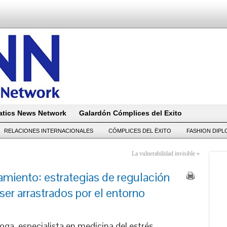
tics News Network
Galardón Cómplices del Exito
RELACIONES INTERNACIONALES
CÓMPLICES DEL ËXITO
FASHION DIP
La vulnerabilidad invisible
»
miento: estrategias de regulación
ser arrastrados por el entorno
oga, especialista en medicina del estrés