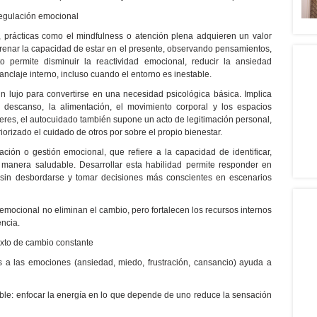
 regulación emocional
, prácticas como el mindfulness o atención plena adquieren un valor
trenar la capacidad de estar en el presente, observando pensamientos,
o permite disminuir la reactividad emocional, reducir la ansiedad
anclaje interno, incluso cuando el entorno es inestable.
un lujo para convertirse en una necesidad psicológica básica. Implica
el descanso, la alimentación, el movimiento corporal y los espacios
eres, el autocuidado también supone un acto de legitimación personal,
orizado el cuidado de otros por sobre el propio bienestar.
ación o gestión emocional, que refiere a la capacidad de identificar,
anera saludable. Desarrollar esta habilidad permite responder en
r sin desbordarse y tomar decisiones más conscientes en escenarios
 emocional no eliminan el cambio, pero fortalecen los recursos internos
encia.
xto de cambio constante
s a las emociones (ansiedad, miedo, frustración, cansancio) ayuda a
lable: enfocar la energía en lo que depende de uno reduce la sensación