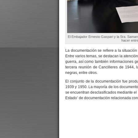
El Embajador Ernesto Gaspari y la Sra. Saman
hacer entr
La documentación se refiere a la situación 
Entre varios temas, se destacan la atención
guerra, así como también informaciones g
tercera reunión de Cancilleres de 1944, l
negras, entre otros.
El conjunto de la documentación fue produc
1939 y 1950. La mayoría de los documentos
se encuentran desclasificados mediante el D
Estado’ de documentación relacionada con 