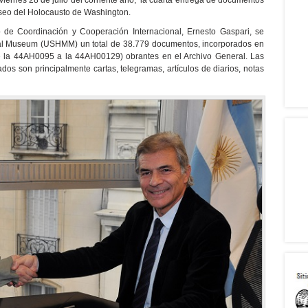
 viernes 28 de julio del corriente año, la cuarta entrega de documentos
seo del Holocausto de Washington.
 de Coordinación y Cooperación Internacional, Ernesto Gaspari, se
ial Museum (USHMM) un total de 38.779 documentos, incorporados en
e la 44AH0095 a la 44AH00129) obrantes en el Archivo General. Las
dos son principalmente cartas, telegramas, artículos de diarios, notas