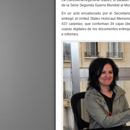
La Cancillería Argentina realizó, el pasado
de la Serie Segunda Guerra Mundial al Mu
En un acto encabezado por el Secretario
entregó al United States Holocaut Memor
437 carpetas, que conforman 34 cajas (d
copias digitales de los documentos entrega
e informes.