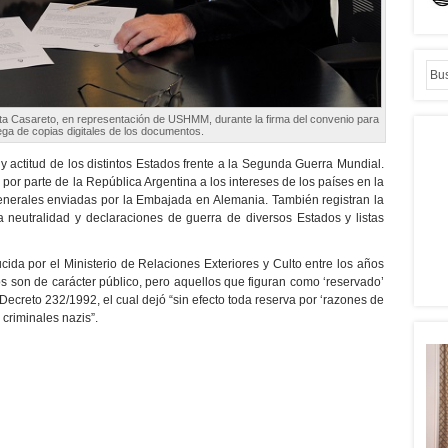
ta Casareto, en representación de USHMM, durante la firma del convenio para
ega de copias digitales de los documentos.
y actitud de los distintos Estados frente a la Segunda Guerra Mundial.
 por parte de la República Argentina a los intereses de los países en la
enerales enviadas por la Embajada en Alemania. También registran la
a neutralidad y declaraciones de guerra de diversos Estados y listas
ida por el Ministerio de Relaciones Exteriores y Culto entre los años
 son de carácter público, pero aquellos que figuran como ‘reservado’
ecreto 232/1992, el cual dejó “sin efecto toda reserva por ‘razones de
criminales nazis”.