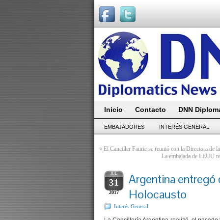
Inicio
Contacto
DNN Diploma
EMBAJADORES
INTERÉS GENERAL
«
El Canciller Faurie se reunió con la Directora de
La embajada de EEUU recu
JUL
Argentina entregó
31
Holocausto
2017
Interés General