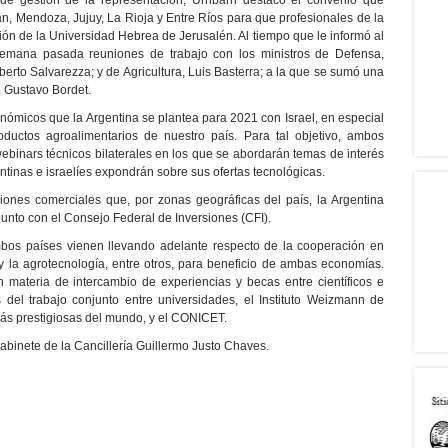
 de gestión de la representación, Urribarri destacó el convenio que
n, Mendoza, Jujuy, La Rioja y Entre Ríos para que profesionales de la
ión de la Universidad Hebrea de Jerusalén. Al tiempo que le informó al
semana pasada reuniones de trabajo con los ministros de Defensa,
erto Salvarezza; y de Agricultura, Luis Basterra; a la que se sumó una
, Gustavo Bordet.
onómicos que la Argentina se plantea para 2021 con Israel, en especial
ductos agroalimentarios de nuestro país. Para tal objetivo, ambos
ebinars técnicos bilaterales en los que se abordarán temas de interés
inas e israelíes expondrán sobre sus ofertas tecnológicas.
ones comerciales que, por zonas geográficas del país, la Argentina
njunto con el Consejo Federal de Inversiones (CFI).
mbos países vienen llevando adelante respecto de la cooperación en
y la agrotecnología, entre otros, para beneficio de ambas economías.
n materia de intercambio de experiencias y becas entre científicos e
 del trabajo conjunto entre universidades, el Instituto Weizmann de
 más prestigiosas del mundo, y el CONICET.
Gabinete de la Cancillería Guillermo Justo Chaves.