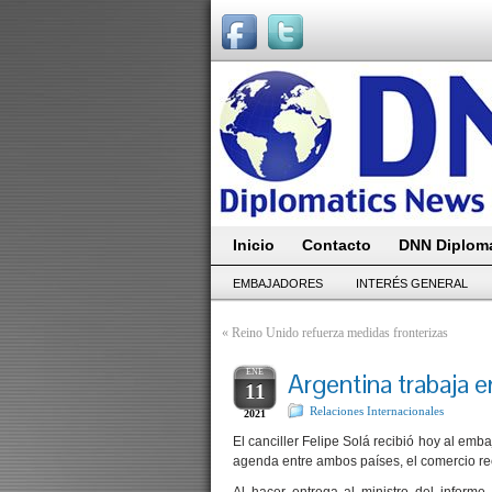
Inicio
Contacto
DNN Diploma
EMBAJADORES
INTERÉS GENERAL
«
Reino Unido refuerza medidas fronterizas
ENE
Argentina trabaja e
11
Relaciones Internacionales
2021
El canciller Felipe Solá recibió hoy al emba
agenda entre ambos países, el comercio recí