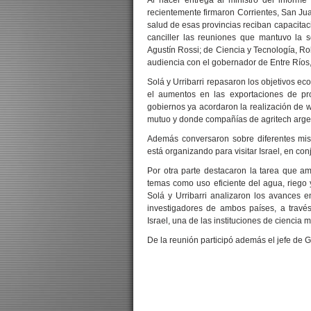
Al hacer entrega al ministro del informe
recientemente firmaron Corrientes, San Jua
salud de esas provincias reciban capacitac
canciller las reuniones que mantuvo la 
Agustín Rossi; de Ciencia y Tecnología, Rob
audiencia con el gobernador de Entre Ríos
Solá y Urribarri repasaron los objetivos ec
el aumentos en las exportaciones de pro
gobiernos ya acordaron la realización de w
mutuo y donde compañías de agritech argent
Además conversaron sobre diferentes misi
está organizando para visitar Israel, en co
Por otra parte destacaron la tarea que a
temas como uso eficiente del agua, riego 
Solá y Urribarri analizaron los avances e
investigadores de ambos países, a través
Israel, una de las instituciones de ciencia
De la reunión participó además el jefe de 