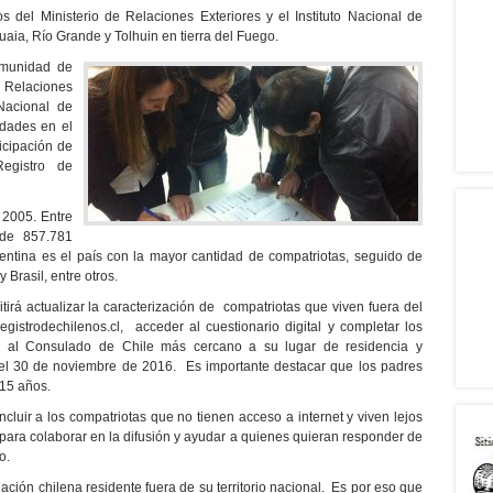
s del Ministerio de Relaciones Exteriores y el Instituto Nacional de
uaia, Río Grande y Tolhuin en tierra del Fuego.
omunidad de
e Relaciones
 Nacional de
iudades en el
icipación de
egistro de
 2005. Entre
 de 857.781
gentina es el país con la mayor cantidad de compatriotas, seguido de
Brasil, entre otros.
itirá actualizar la caracterización de compatriotas que viven fuera del
egistrodechilenos.cl, acceder al cuestionario digital y completar los
rse al Consulado de Chile más cercano a su lugar de residencia y
 el 30 de noviembre de 2016. Es importante destacar que los padres
 15 años.
cluir a los compatriotas que no tienen acceso a internet y viven lejos
para colaborar en la difusión y ayudar a quienes quieran responder de
o.
ción chilena residente fuera de su territorio nacional. Es por eso que