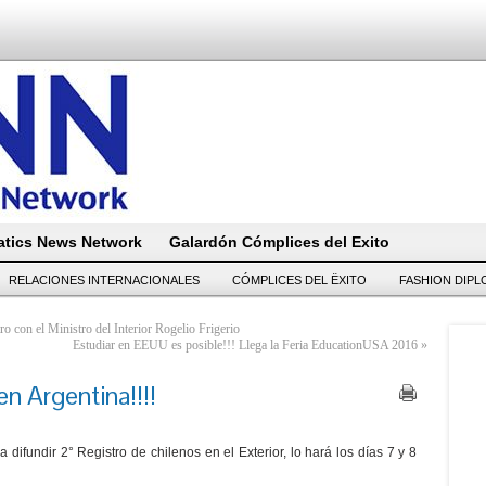
tics News Network
Galardón Cómplices del Exito
RELACIONES INTERNACIONALES
CÓMPLICES DEL ËXITO
FASHION DIP
o con el Ministro del Interior Rogelio Frigerio
Estudiar en EEUU es posible!!! Llega la Feria EducationUSA 2016
»
n Argentina!!!!
 difundir 2° Registro de chilenos en el Exterior, lo hará los días 7 y 8