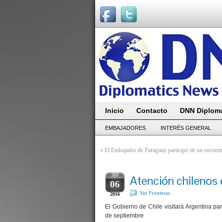
Inicio
Contacto
DNN Diploma
EMBAJADORES
INTERÉS GENERAL
«
El Embajador de Paraguay participó de un encuentr
SEP
Atención chilenos e
06
Sin Fronteras
2016
El Gobierno de Chile visitará Argentina para
de septiembre