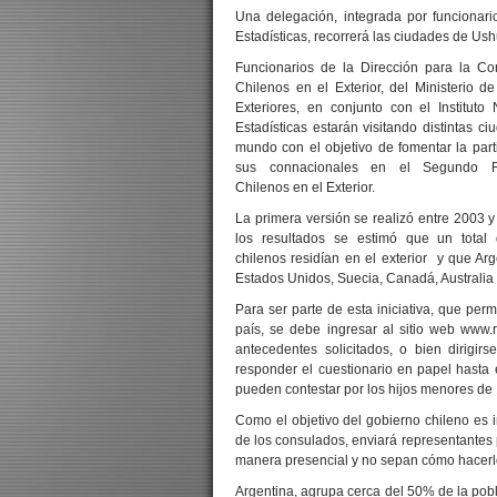
Una delegación, integrada por funcionario
Estadísticas, recorrerá las ciudades de Ush
Funcionarios de la Dirección para la C
Chilenos en el Exterior, del Ministerio d
Exteriores, en conjunto con el Instituto
Estadísticas estarán visitando distintas c
mundo con el objetivo de fomentar la part
sus connacionales en el Segundo R
Chilenos en el Exterior.
La primera versión se realizó entre 2003 y
los resultados se estimó que un total
chilenos residían en el exterior y que Ar
Estados Unidos, Suecia, Canadá, Australia y 
Para ser parte de esta iniciativa, que perm
país, se debe ingresar al sitio web www.r
antecedentes solicitados, o bien dirigi
responder el cuestionario en papel hasta
pueden contestar por los hijos menores de
Como el objetivo del gobierno chileno es in
de los consulados, enviará representantes 
manera presencial y no sepan cómo hacerl
Argentina, agrupa cerca del 50% de la pobla