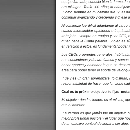
equipo formado, conocía bien la forma de p
era mi lugar. Tenía 44 años, la edad jus
Como siempre en mi camino fue y es fund
continuar avanzando y creciendo y di ese 
Al comienzo fue difícil adaptarme al cargo 
cuales intercambiar opiniones o inquietud
trabajaba siempre en equipo y ser CEO, es
quien tiene la última palabra. Si bien es 
en relación a estos, es fundamental poder t
Los CEOs o gerentes generales, habitualm
nos construimos y desarrollamos y somos
hacer aportes y entender lo que se desarr
área para poder tener el aporte de valor q
Fue y es un gran aprendizaje, lo disfruto,
responsabilidad de hacer que funcione cad
Cuál es tu próximo objetivo, te fijas met
Mi objetivo desde siempre es el mismo, ap
que el anterior.
La verdad es que jamás fue mi objetivo o
mejor profesional posible y el lugar que 
de un objetivo puntual de llegar a ser algo.