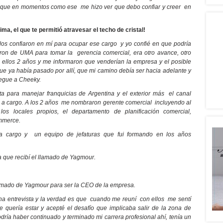
o que en momentos como ese me hizo ver que debo confiar y creer en
ma, el que te permitió atravesar el techo de cristal!
ellos confiaron en mí para ocupar ese cargo y yo confié en que podría
aron de UMA para tomar la gerencia comercial, era otro avance, otro
 ellos 2 años y me informaron que venderían la empresa y el posible
e ya había pasado por allí, que mi camino debía ser hacia adelante y
legue a Cheeky.
a para manejar franquicias de Argentina y el exterior más el canal
s a cargo. A los 2 años me nombraron gerente comercial incluyendo al
los locales propios, el departamento de planificación comercial,
ommerce.
 cargo y un equipo de jefaturas que fui formando en los años
 que recibí el llamado de Yagmour.
lamado de Yagmour para ser la CEO de la empresa.
una entrevista y la verdad es que cuando me reuní con ellos me sentí
 quería estar y acepté el desafío que implicaba salir de la zona de
ría haber continuado y terminado mi carrera profesional ahí, tenía un