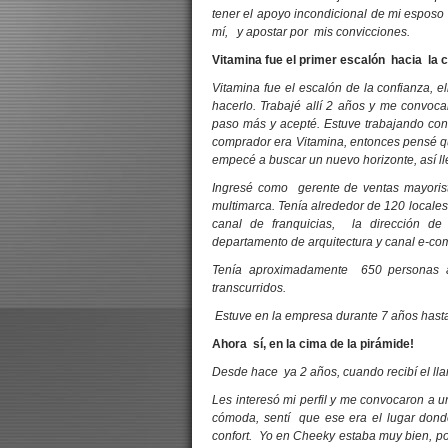
tener el apoyo incondicional de mi espos
mí, y apostar por mis convicciones.
Vitamina fue el primer escalón hacia la ci
Vitamina fue el escalón de la confianza, 
hacerlo. Trabajé allí 2 años y me convoc
paso más y acepté. Estuve trabajando con
comprador era Vitamina, entonces pensé qu
empecé a buscar un nuevo horizonte, así l
Ingresé como gerente de ventas mayorist
multimarca. Tenía alrededor de 120 locale
canal de franquicias, la dirección de 
departamento de arquitectura y canal e-c
Tenía aproximadamente 650 personas a
transcurridos.
Estuve en la empresa durante 7 años hasta
Ahora sí, en la cima de la pirámide!
Desde hace ya 2 años, cuando recibí el l
Les interesó mi perfil y me convocaron a 
cómoda, sentí que ese era el lugar donde
confort. Yo en Cheeky estaba muy bien, pod