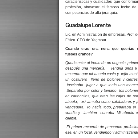
características y cualidades que conforman
profesión, atravesar el famoso techo d
competencias de alta jerarquía.
Guadalupe Lorente
Lic. en Administración de empresas. Prof. 
Física. CEO de Yagmour.
Cuando eras una nena que querías 
fueses grande?
Quería estar al frente de un negocio, prime
después una mercería. Tendría unos 6
recuerdo que mi abuela cosía y tejía mucho
un costurero lleno de botones y cierre
fascinaba jugar a que tenía una mercerí
Separaba por color y tamaño los botones
en cartoncitos, que eran las cajas de r
abuela, así armaba como exhibidores y j
vendedora. Yo hacía todo, preparaba el 
vendía y también cobraba. Mi abuelo e
cliente.
El primer recuerdo de pensarme profesio
ese, en un local, vendiendo y administránd