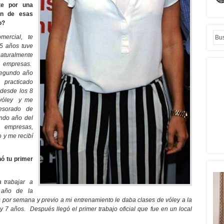
te por una
ión de esas
o?
mercial, te
 5 años tuve
aturalmente
 empresas.
segundo año
 practicado
 desde los 8
 vóley y me
esorado de
ndo año del
e empresas,
o y me recibí
nó tu primer
a trabajar a
año de la
s por semana y previo a mi entrenamiento le daba clases de vóley a la
y 7 años. Después llegó el primer trabajo oficial que fue en un local