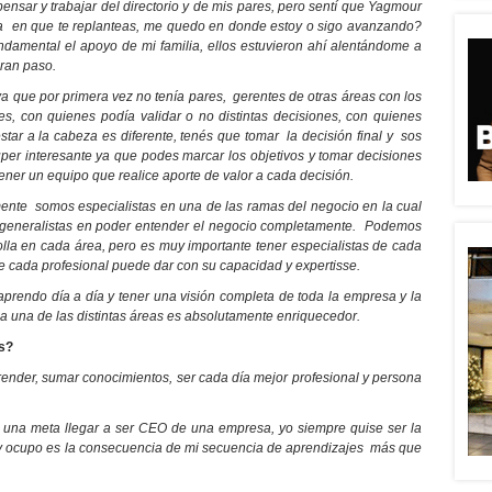
ensar y trabajar del directorio y de mis pares, pero sentí que Yagmour
ta en que te replanteas, me quedo en donde estoy o sigo avanzando?
amental el apoyo de mi familia, ellos estuvieron ahí alentándome a
gran paso.
ya que por primera vez no tenía pares, gerentes de otras áreas con los
es, con quienes podía validar o no distintas decisiones, con quienes
tar a la cabeza es diferente, tenés que tomar la decisión final y sos
súper interesante ya que podes marcar los objetivos y tomar decisiones
ener un equipo que realice aporte de valor a cada decisión.
ente somos especialistas en una de las ramas del negocio en la cual
 generalistas en poder entender el negocio completamente. Podemos
olla en cada área, pero es muy importante tener especialistas de cada
ue cada profesional puede dar con su capacidad y expertisse.
 aprendo día a día y tener una visión completa de toda la empresa y la
a una de las distintas áreas es absolutamente enriquecedor.
as?
render, sumar conocimientos, ser cada día mejor profesional y persona
 una meta llegar a ser CEO de una empresa, yo siempre quise ser la
hoy ocupo es la consecuencia de mi secuencia de aprendizajes más que