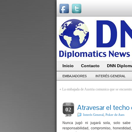
Inicio
Contacto
DNN Diploma
EMBAJADORES
INTERÉS GENERAL
«
La embajada de Austria comunica que se encuentra 
MAY
Atravesar el techo 
02
Interés General
,
Poker de Ases
2019
Nunca jugó ni jugará sola, solo sab
responsabilidad, compromiso, honestidad, 