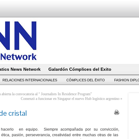
tics News Network
Galardón Cómplices del Exito
RELACIONES INTERNACIONALES
CÓMPLICES DEL ËXITO
FASHION DIP
abierta la convocatoria al “ Journalists In Residence Program”
Comenzó a funcionar en Singapur el nuevo Hub logístico argentino
»
de cristal
e hacerlo en equipo. Siempre acompañada por su convicción,
ética, pasión, perseverancia, creatividad entre muchas otras de las