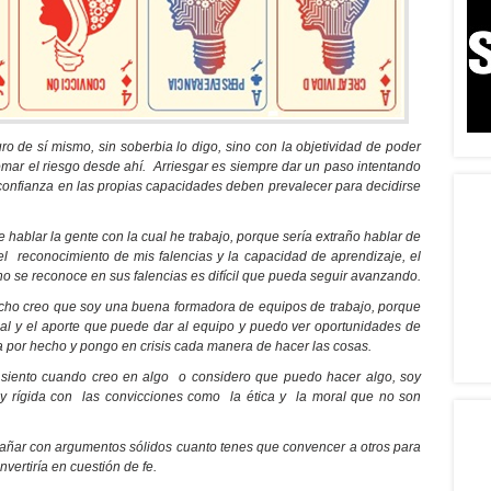
ro de sí mismo, sin soberbia lo digo, sino con la objetividad de poder
tomar el riesgo desde ahí. Arriesgar es siempre dar un paso intentando
 confianza en las propias capacidades deben prevalecer para decidirse
 hablar la gente con la cual he trabajo, porque sería extraño hablar de
 el reconocimiento de mis falencias y la capacidad de aprendizaje, el
o se reconoce en sus falencias es difícil que pueda seguir avanzando.
icho creo que soy una buena formadora de equipos de trabajo, porque
al y el aporte que puede dar al equipo y puedo ver oportunidades de
a por hecho y pongo en crisis cada manera de hacer las cosas.
e siento cuando creo en algo o considero que puedo hacer algo, soy
soy rígida con las convicciones como la ética y la moral que no son
añar con argumentos sólidos cuanto tenes que convencer a otros para
vertiría en cuestión de fe.