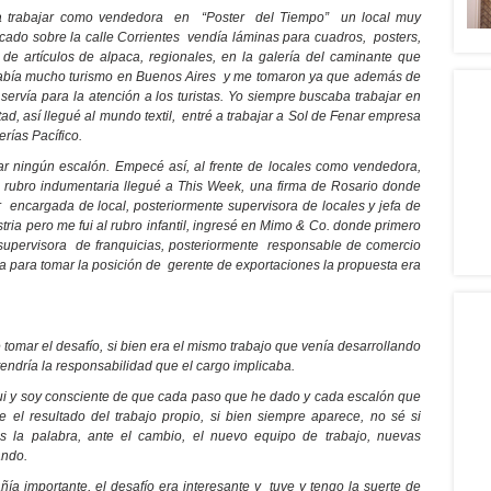
a trabajar como vendedora en “Poster del Tiempo” un local muy
ado sobre la calle Corrientes vendía láminas para cuadros, posters,
 artículos de alpaca, regionales, en la galería del caminante que
había mucho turismo en Buenos Aires y me tomaron ya que además de
servía para la atención a los turistas. Yo siempre buscaba trabajar en
d, así llegué al mundo textil, entré a trabajar a Sol de Fenar empresa
rías Pacífico.
ar ningún escalón. Empecé así, al frente de locales como vendedora,
 rubro indumentaria llegué a This Week, una firma de Rosario donde
encargada de local, posteriormente supervisora de locales y jefa de
stria pero me fui al rubro infantil, ingresé en Mimo & Co. donde primero
 supervisora de franquicias, posteriormente responsable de comercio
a para tomar la posición de gerente de exportaciones la propuesta era
omar el desafío, si bien era el mismo trabajo que venía desarrollando
 tendría la responsabilidad que el cargo implicaba.
ui y soy consciente de que cada paso que he dado y cada escalón que
 el resultado del trabajo propio, si bien siempre aparece, no sé si
la palabra, ante el cambio, el nuevo equipo de trabajo, nuevas
ando.
ía importante, el desafío era interesante y tuve y tengo la suerte de