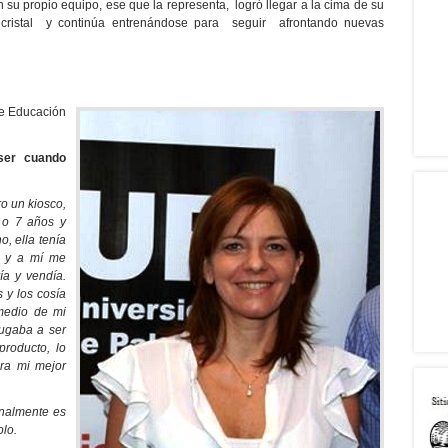
 su propio equipo, ese que la representa, logró llegar a la cima de su
e cristal y continúa entrenándose para seguir afrontando nuevas
de Educación
ser cuando
ro un kiosco,
 o 7 años y
, ella tenía
s y a mí me
a y vendía.
 y los cosía
emedio de mi
ugaba a ser
producto, lo
ra mi mejor
nalmente es
olo.