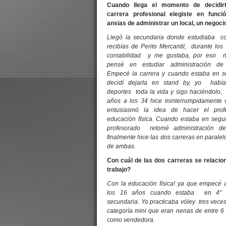
Cuando llega el momento de decidir
carrera profesional elegiste en func
ansias de administrar un local, un negoci
Llegó la secundaria donde estudiaba co
recibías de Perito Mercantil, durante los
contabilidad y me gustaba, por eso n
pensé en estudiar administración de
Empecé la carrera y cuando estaba en 
decidí dejarla en stand by, yo había
deportes toda la vida y sigo haciéndolo,
años a los 34 hice ininterrumpidamente
entusiasmó la idea de hacer el prof
educación física. Cuando estaba en segu
profesorado retomé administración d
finalmente hice las dos carreras en paralel
de ambas.
Con cuál de las dos carreras se relacio
trabajo?
Con la educación física! ya que empecé 
los 16 años cuando estaba en 4° 
secundaria. Yo practicaba vóley tres vece
categoría mini que eran nenas de entre 6 
como vendedora.