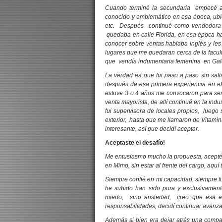
Cuando terminé la secundaria empecé 
conocido y emblemático en esa época, ubic
etc. Después continué como vendedora de
quedaba en calle Florida, en esa época 
conocer sobre ventas hablaba inglés y les 
lugares que me quedaran cerca de la faculta
que vendía indumentaria femenina en Gale
La verdad es que fui paso a paso sin salt
después de esa primera experiencia en el
estuve 3 o 4 años me convocaron para ser 
venta mayorista, de allí continué en la indu
fui supervisora de locales propios, luego
exterior, hasta que me llamaron de Vitamin
interesante, así que decidí aceptar.
Aceptaste el desafío!
Me entusiasmo mucho la propuesta, acepté t
en Mimo, sin estar al frente del cargo, aquí
Siempre confié en mi capacidad, siempre f
he subido han sido pura y exclusivamente
miedo, sino ansiedad, creo que esa es 
responsabilidades, decidí continuar avanz
Además si bien era dejar atrás una compañ