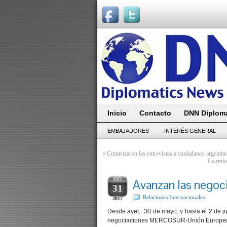
Inicio
Contacto
DNN Diploma
EMBAJADORES
INTERÉS GENERAL
«
Comenzaron las entrevistas a ciudadanos argentin
La emba
MAY
Avanzan las negoc
31
Relaciones Internacionales
2017
Desde ayer, 30 de mayo, y hasta el 2 de ju
negociaciones MERCOSUR-Unión Europea,