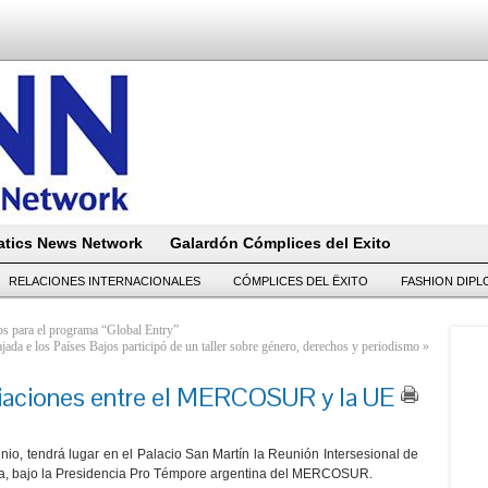
tics News Network
Galardón Cómplices del Exito
RELACIONES INTERNACIONALES
CÓMPLICES DEL ËXITO
FASHION DIP
os para el programa “Global Entry”
jada e los Países Bajos participó de un taller sobre género, derechos y periodismo
»
iaciones entre el MERCOSUR y la UE
nio, tendrá lugar en el Palacio San Martín la Reunión Intersesional de
 bajo la Presidencia Pro Témpore argentina del MERCOSUR.