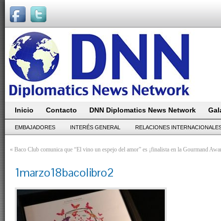
Inicio
Contacto
DNN Diplomatics News Network
Gal
EMBAJADORES
INTERÉS GENERAL
RELACIONES INTERNACIONALE
«
Baco Club comunica que “El vino un espejo del amor” es ¡finalista en la Gourmand Awa
1marzo18bacolibro2