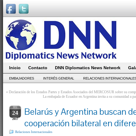
Inicio
Contacto
DNN Diplomatics News Network
Gal
EMBAJADORES
INTERÉS GENERAL
RELACIONES INTERNACIONALE
«
Declaración de los Estados Partes y Estados Asociados del MERCOSUR sobre su compr
La embajada de Ecuador en Argentina invita a su comunidad a pa
JUL
Belarús y Argentina buscan des
24
2017
cooperación bilateral en dife
Relaciones Internacionales