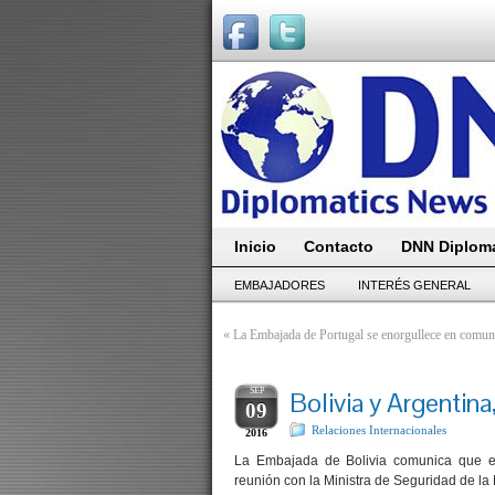
Inicio
Contacto
DNN Diploma
EMBAJADORES
INTERÉS GENERAL
«
La Embajada de Portugal se enorgullece en comun
SEP
Bolivia y Argentina
09
Relaciones Internacionales
2016
La Embajada de Bolivia comunica que el 
reunión con la Ministra de Seguridad de la