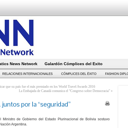
tics News Network
Galardón Cómplices del Exito
RELACIONES INTERNACIONALES
CÓMPLICES DEL ËXITO
FASHION DIP
icar que su país fue el más premiado en los World Travel Awards 2016
La Embajada de Canadá comunica el “Congreso sobre Democracia”
»
, juntos por la “seguridad”
Ministro de Gobierno del Estado Plurinacional de Bolivia sostuvo
 Nación Argentina.