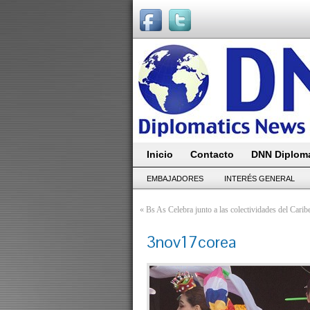
Inicio
Contacto
DNN Diploma
EMBAJADORES
INTERÉS GENERAL
«
Bs As Celebra junto a las colectividades del Cari
3nov17corea