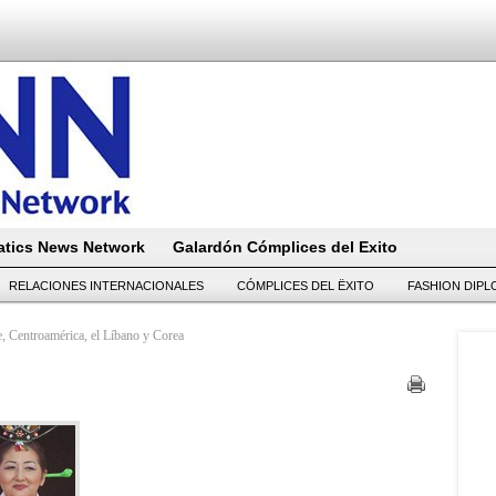
tics News Network
Galardón Cómplices del Exito
RELACIONES INTERNACIONALES
CÓMPLICES DEL ËXITO
FASHION DIP
be, Centroamérica, el Líbano y Corea