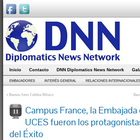
Inicio
Contacto
DNN Diplomatics News Network
Gal
EMBAJADORES
INTERÉS GENERAL
RELACIONES INTERNACIONALE
«
Buenos Aires Celebra México
Baco
MAY
Campus France, la Embajada 
11
2016
UCES fueron los protagonist
del Éxito