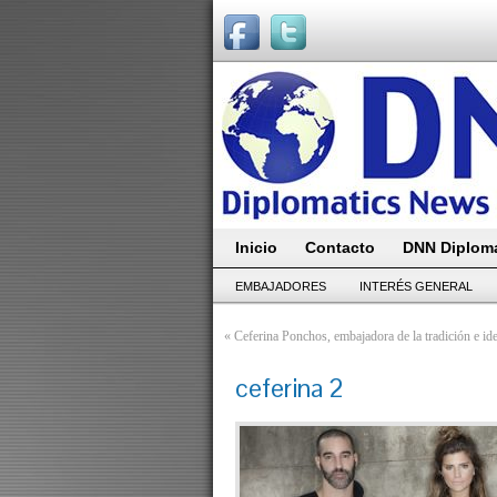
Inicio
Contacto
DNN Diploma
EMBAJADORES
INTERÉS GENERAL
«
Ceferina Ponchos, embajadora de la tradición e id
ceferina 2