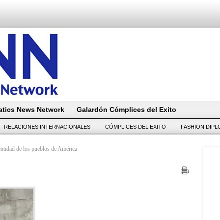
tics News Network
Galardón Cómplices del Exito
RELACIONES INTERNACIONALES
CÓMPLICES DEL ËXITO
FASHION DIP
entidad de los pueblos de América