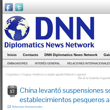
Inicio
Contacto
DNN Diplomatics News Network
Gal
EMBAJADORES
INTERÉS GENERAL
RELACIONES INTERNACIONALE
«
Argentina y Uruguay fortalecen la amplia agenda bilateral y regional
Día de la Antártida Argenti
FEB
China levantó suspensiones s
17
2023
establecimientos pesqueros a
Relaciones Internacionales