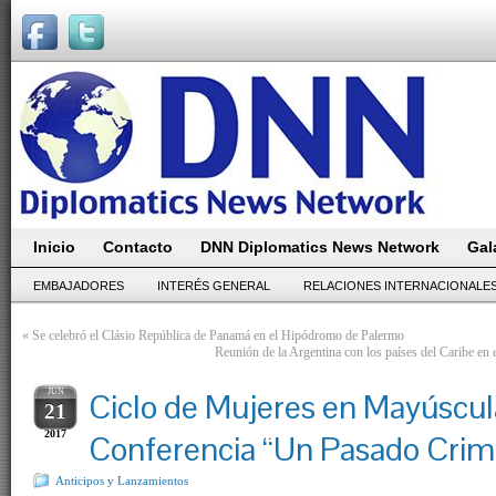
Inicio
Contacto
DNN Diplomatics News Network
Gal
EMBAJADORES
INTERÉS GENERAL
RELACIONES INTERNACIONALE
«
Se celebró el Clásio República de Panamá en el Hipódromo de Palermo
Reunión de la Argentina con los países del Caribe en
JUN
Ciclo de Mujeres en Mayúscul
21
2017
Conferencia “Un Pasado Crimi
Anticipos y Lanzamientos