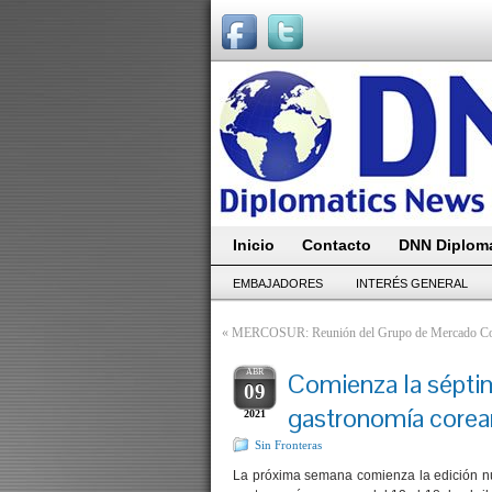
Inicio
Contacto
DNN Diploma
EMBAJADORES
INTERÉS GENERAL
«
MERCOSUR: Reunión del Grupo de Mercado 
ABR
Comienza la séptim
09
gastronomía corea
2021
Sin Fronteras
La próxima semana comienza la edición núm