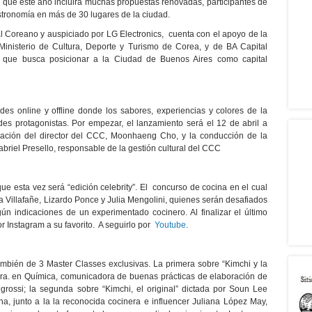
, que este año incluirá muchas propuestas renovadas, participantes de
astronomía en más de 30 lugares de la ciudad.
ral Coreano y auspiciado por LG Electronics, cuenta con el apoyo de la
inisterio de Cultura, Deporte y Turismo de Corea, y de BA Capital
 que busca posicionar a la Ciudad de Buenos Aires como capital
ades online y offline donde los sabores, experiencias y colores de la
des protagonistas. Por empezar, el lanzamiento será el 12 de abril a
ipación del director del CCC, Moonhaeng Cho, y la conducción de la
briel Presello, responsable de la gestión cultural del CCC
esta vez será “edición celebrity”. El concurso de cocina en el cual
a Villafañe, Lizardo Ponce y Julia Mengolini, quienes serán desafiados
gún indicaciones de un experimentado cocinero. Al finalizar el último
or Instagram a su favorito. A seguirlo por
Youtube
.
ambién de 3 Master Classes exclusivas. La primera sobre “Kimchi y la
Dra. en Química, comunicadora de buenas prácticas de elaboración de
rossi; la segunda sobre “Kimchi, el original” dictada por Soun Lee
na, junto a la la reconocida cocinera e influencer Juliana López May,