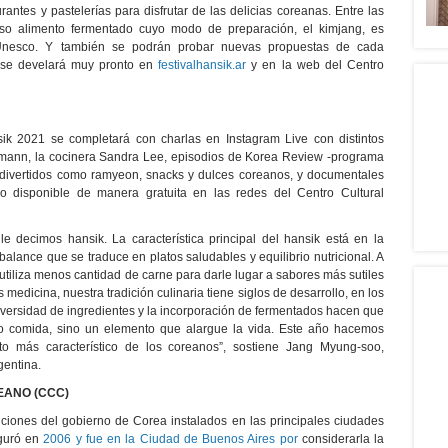
antes y pastelerías para disfrutar de las delicias coreanas. Entre las
so alimento fermentado cuyo modo de preparación, el kimjang, es
a Unesco. Y también se podrán probar nuevas propuestas de cada
do se develará muy pronto en
festivalhansik.ar
y en la web del Centro
sik 2021 se completará con charlas en Instagram Live con distintos
zmann, la cocinera Sandra Lee, episodios de Korea Review -programa
 divertidos como ramyeon, snacks y dulces coreanos, y documentales
odo disponible de manera gratuita en las redes del Centro Cultural
e decimos hansik. La característica principal del hansik está en la
alance que se traduce en platos saludables y equilibrio nutricional. A
utiliza menos cantidad de carne para darle lugar a sabores más sutiles
 medicina, nuestra tradición culinaria tiene siglos de desarrollo, en los
diversidad de ingredientes y la incorporación de fermentados hacen que
 comida, sino un elemento que alargue la vida. Este año hacemos
nto más característico de los coreanos”, sostiene Jang Myung-soo,
gentina.
EANO (CCC)
tuciones del gobierno de Corea instalados en las principales ciudades
uguró en
2006 y fue en la Ciudad de Buenos Aires por
considerarla la