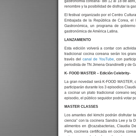
gastronomía coreana- del 12 al 18 de abril
renombre y la posibilidad de disfrutar la g
El festival organizado por el Centro Cultu
Embajada de la República de Corea, el M
Gastronómica, un programa de gobierno
gastronómica de América Latina.
LANZAMIENTO
Esta edición volverá a contar con activid
tradicional cocina coreana serán los gran
través del
canal de YouTube
, con partic
periodista de TN Jimena Grandinetti y de Ga
K- FOOD MASTER – Edición Celebrity-
La gran novedad será K-FOOD MASTER, que 
participarán durante los 3 episodios Claudi
a cocinar un plato tradicional coreano se
episodio, el público seguidor podrá votar p
MASTER CLASSES
Los amantes del kimchi podrán disfrutar t
ciencia” con la cocinera Sandra Lee y la 
alimentos en @cazabacterias, Claudia Deg
Park, cocinera certificada en cocina corea