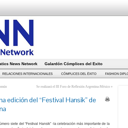
tics News Network
Galardón Cómplices del Exito
RELACIONES INTERNACIONALES
CÓMPLICES DEL ËXITO
FASHION DIP
Común
Se realizará el III Foro de Reflexión Argentina-México
»
a edición del “Festival Hansik” de
na
ero siete del “Festival Hansik” -la celebración más importante de la