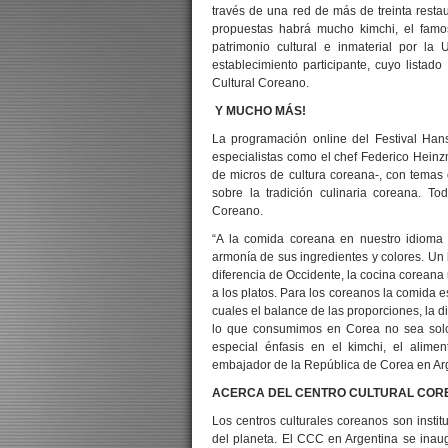
través de una red de más de treinta restaur
propuestas habrá mucho kimchi, el famo
patrimonio cultural e inmaterial por l
establecimiento participante, cuyo lista
Cultural Coreano.
Y MUCHO MÁS!
La programación online del Festival Han
especialistas como el chef Federico Hein
de micros de cultura coreana-, con temas
sobre la tradición culinaria coreana. T
Coreano.
“A la comida coreana en nuestro idioma l
armonía de sus ingredientes y colores. Un b
diferencia de Occidente, la cocina coreana 
a los platos. Para los coreanos la comida es
cuales el balance de las proporciones, la 
lo que consumimos en Corea no sea solo
especial énfasis en el kimchi, el alime
embajador de la República de Corea en Ar
ACERCA DEL CENTRO CULTURAL COR
Los centros culturales coreanos son insti
del planeta. El CCC en Argentina se ina