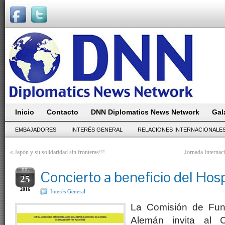
Inicio
Contacto
DNN Diplomatics News Network
Gal
EMBAJADORES
INTERÉS GENERAL
RELACIONES INTERNACIONALE
«
Japón y su solidaridad sin fronteras!!!
Jornada Internac
JUL
Concierto a beneficio del Hos
25
2016
Interés General
La Comisión de Fund
Alemán invita al C