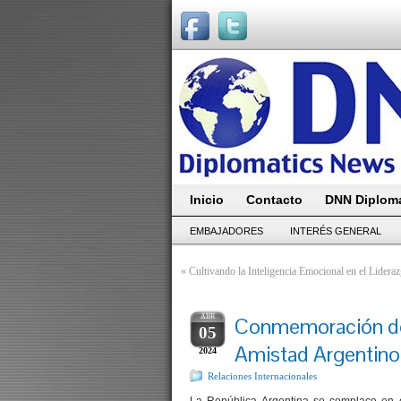
Inicio
Contacto
DNN Diploma
EMBAJADORES
INTERÉS GENERAL
«
Cultivando la Inteligencia Emocional en el Lider
ABR
Conmemoración del 
05
Amistad Argentino
2024
Relaciones Internacionales