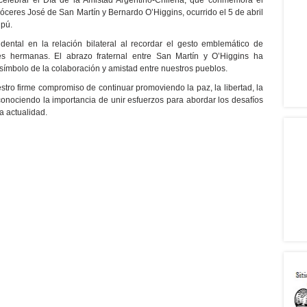
elebrar el Día de la Amistad Argentino-Chilena, que conmemora el
óceres José de San Martín y Bernardo O’Higgins, ocurrido el 5 de abril
ipú.
endental en la relación bilateral al recordar el gesto emblemático de
s hermanas. El abrazo fraternal entre San Martín y O’Higgins ha
 símbolo de la colaboración y amistad entre nuestros pueblos.
tro firme compromiso de continuar promoviendo la paz, la libertad, la
econociendo la importancia de unir esfuerzos para abordar los desafíos
a actualidad.