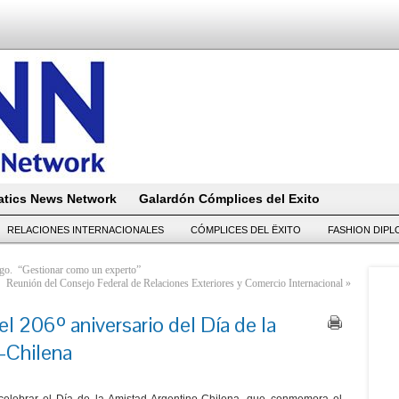
tics News Network
Galardón Cómplices del Exito
RELACIONES INTERNACIONALES
CÓMPLICES DEL ËXITO
FASHION DIP
azgo. “Gestionar como un experto”
Reunión del Consejo Federal de Relaciones Exteriores y Comercio Internacional
»
206º aniversario del Día de la
-Chilena