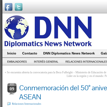
Inicio
Contacto
DNN Diplomatics News Network
Gal
EMBAJADORES
INTERÉS GENERAL
RELACIONES INTERNACIONALE
«
Se encuentra abierta la convocatoria para la Beca Fulbright – Ministerio de Educación de
Líder en la región y en el mundo: P
AGO
Conmemoración del 50° aniver
09
2017
ASEAN
Relaciones Internacionales