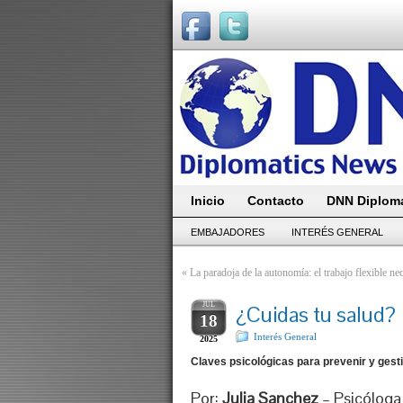
Inicio
Contacto
DNN Diploma
EMBAJADORES
INTERÉS GENERAL
«
La paradoja de la autonomía: el trabajo flexible n
JUL
¿Cuidas tu salud?
18
Interés General
2025
Claves psicológicas para prevenir y ges
Por:
Julia Sanchez
– Psicóloga