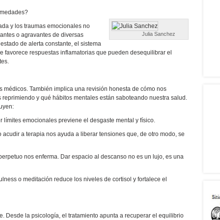
ermedades?
nada y los traumas emocionales no
Julia Sanchez
ntes o agravantes de diversas
estado de alerta constante, el sistema
ue favorece respuestas inflamatorias que pueden desequilibrar el
tes.
s médicos. También implica una revisión honesta de cómo nos
 reprimiendo y qué hábitos mentales están saboteando nuestra salud.
uyen:
r límites emocionales previene el desgaste mental y físico.
o acudir a terapia nos ayuda a liberar tensiones que, de otro modo, se
o perpetuo nos enferma. Dar espacio al descanso no es un lujo, es una
lness o meditación reduce los niveles de cortisol y fortalece el
. Desde la psicología, el tratamiento apunta a recuperar el equilibrio