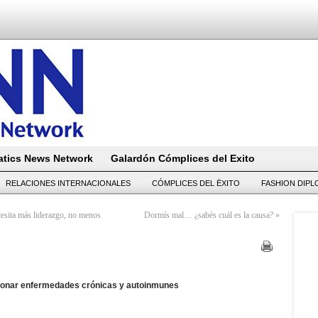
tics News Network
Galardón Cómplices del Exito
RELACIONES INTERNACIONALES
CÓMPLICES DEL ËXITO
FASHION DIP
ecesita más liderazgo, no menos
Dormís mal… ¿sabés cuál es la causa?
»
tionar enfermedades crónicas y autoinmunes