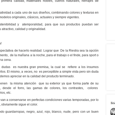
 primera calidad, materiales nobles, cueros naturales, herrajes de
eatividad a cada uno de sus diseños, combinando colores y texturas en
modelos originales, clásicos, actuales y siempre vigentes.
sostenibilidad y atemporalidad, para que sus productos puedan ser
 atractivo, calidad y originalidad.
a!
pectativa de hacerlo realidad. Lograr que De la Riestra sea la opción
nto, de la mañana a la noche, para el trabajo o el finde, para sport o
una cena.
n dudas es nuestra gran premisa, la cual se
refiere a los insumos
ellos. El mismo, a veces, no es perceptible a simple vista pero sin duda
odemos apreciar en la calidad del producto terminado.
a tienen la misma atención que su exterior ya que forma parte de su
a, desde el forro, las gamas de colores, los contrastes, colores
ios, etc.
e van a conservarse en perfectas condiciones varias temporadas, por lo
, obviamente sigue el color.
odo guardarropas, negro, azul, rojo, blanco, nude, pero con un buen