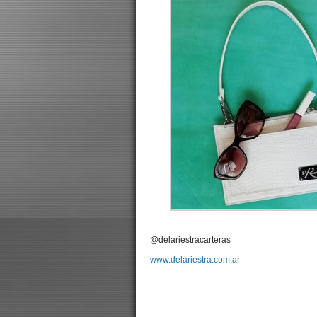
@delariestracarteras
www.delariestra.com.ar