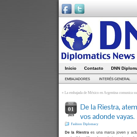
Inicio
Contacto
DNN Diploma
EMBAJADORES
INTERÉS GENERAL
«
La embajada de México en Argentina comunica sus
NOV
De la Riestra, atem
01
vos adonde vayas.
2019
Fashion Diplomacy
De la Riestra
es una marca joven y actu