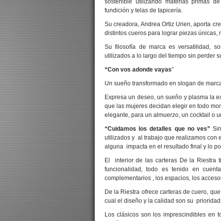
sostenible utilizando materias primas de
fundición y telas de tapicería.
Su creadora, Andrea Ortiz Urien, aporta cr
distintos cueros para lograr piezas únicas, 
Su filosofía de marca es versatilidad, 
utilizados a lo largo del tiempo sin perder su
“Con vos adonde vayas
”
Un sueño transformado en slogan de marc
Expresa un deseo, un sueño y plasma la ex
que las mujeres decidan elegir en todo mome
elegante, para un almuerzo, un cocktail o 
“Cuidamos los detalles que no ves”
Si
utilizados y al trabajo que realizamos con 
alguna impacta en el resultado final y lo p
El interior de las carteras De la Riestr
funcionalidad, todo es tenido en cuent
complementarios , los espacios, los accesor
De la Riestra ofrece carteras de cuero, qu
cual el diseño y la calidad son su prioridad
Los clásicos son los imprescindibles en t