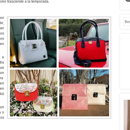
color trasciende a la temporada.
por
de,
an
os
nes
en
 e
tra
que
con
ara
 en
 en
da)
 un
a o
os