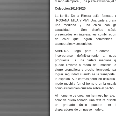
diseño atemporal , una pieza exclusiva, el 
Colección 2019/2020
La familia De la Riestra está formada 
ROSANA, MILA Y VIVI. Una cartera gran
una mediana y una chica con gr
capacidad. Son diseños clásic
presentados en interesantes combinacio
de color que logran convertirlas 
atemporales y sostenibles.
SABRINA, llegó para quedarse
incorporarse definitivamente a nues
propuesta. Es una cartera mediana 
puede llevarse a modo de mochila, 
cierre cremallera y broche torniquete p
lograr seguridad cuando se la transporta
la espalda. Sus correas permiten utilizarla
modo mochila (en el frente o en la espal
como así también cruzada sobre el pecho.
Al momento de crear, un hermoso herraje,
color de cuero soñado, una textura distint
un grabado único pueden ser l
disparadores de un nuevo modelo.