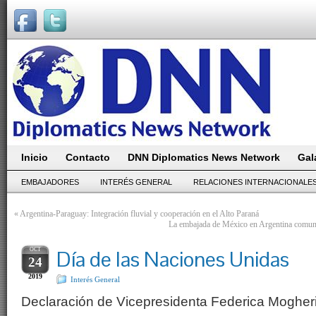
Inicio
Contacto
DNN Diplomatics News Network
Gal
EMBAJADORES
INTERÉS GENERAL
RELACIONES INTERNACIONALE
«
Argentina-Paraguay: Integración fluvial y cooperación en el Alto Paraná
La embajada de México en Argentina comunic
OCT
Día de las Naciones Unidas
24
2019
Interés General
Declaración de Vicepresidenta Federica Mogheri