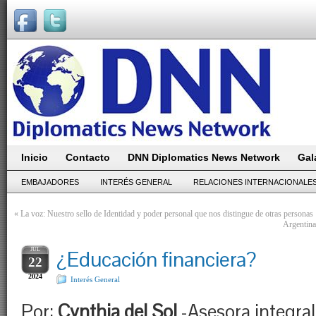
Inicio
Contacto
DNN Diplomatics News Network
Gal
EMBAJADORES
INTERÉS GENERAL
RELACIONES INTERNACIONALE
«
La voz: Nuestro sello de Identidad y poder personal que nos distingue de otras personas
Argentina
JUL
¿Educación financiera?
22
2024
Interés General
Por:
Cynthia del Sol
-Asesora integral