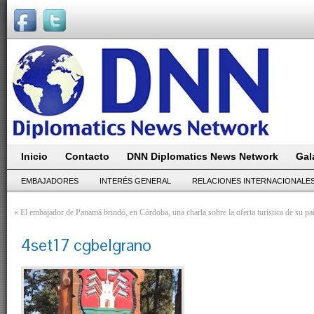
Inicio
Contacto
DNN Diplomatics News Network
Gal
EMBAJADORES
INTERÉS GENERAL
RELACIONES INTERNACIONALE
«
El embajador de Panamá brindó, en Córdoba, una charla sobre la oferta turística de su paí
4set17 cgbelgrano