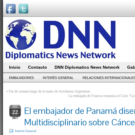
Inicio
Contacto
DNN Diplomatics News Network
Gal
EMBAJADORES
INTERÉS GENERAL
RELACIONES INTERNACIONALE
«
Fin de semana largo de la mano de Aerolíneas Argentinas
La embajada de Francia comunica el Ciclo “Gra
AGO
El embajador de Panamá diser
22
2017
Multidisciplinario sobre Cánce
Interés General