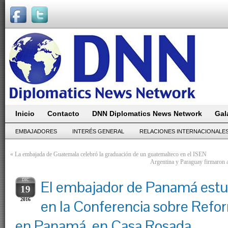
Inicio
Contacto
DNN Diplomatics News Network
Gal
EMBAJADORES
INTERÉS GENERAL
RELACIONES INTERNACIONALE
«
La embajada de Guatemala celebró la graduación de un guatemalteco en el ISEN
Argentina y Paraguay firmaron ac
DIC
El embajador de Panamá estu
19
2016
en la Conferencia sobre Refo
en Panamá, en Casa Rosada