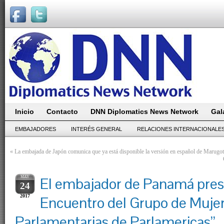
Inicio
Contacto
DNN Diplomatics News Network
Gal
EMBAJADORES
INTERÉS GENERAL
RELACIONES INTERNACIONALE
«
La embajada de Japón comunica que ya está disponible la versión en español de Marugo
MAY
El embajador de Panamá prese
24
2017
Encuentro del Grupo de Muje
Parlamentarias de Parlamericas”