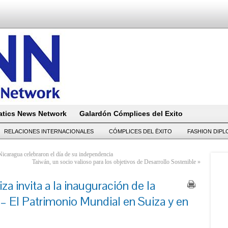
tics News Network
Galardón Cómplices del Exito
RELACIONES INTERNACIONALES
CÓMPLICES DEL ËXITO
FASHION DIP
icaragua celebraron el día de su independencia
Taiwán, un socio valioso para los objetivos de Desarrollo Sostenible
»
a invita a la inauguración de la
El Patrimonio Mundial en Suiza y en