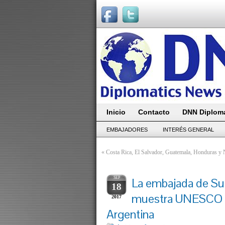
Inicio
Contacto
DNN Diploma
EMBAJADORES
INTERÉS GENERAL
«
Costa Rica, El Salvador, Guatemala, Honduras y N
SEP
La embajada de Suiz
18
muestra UNESCO – 
2017
Argentina