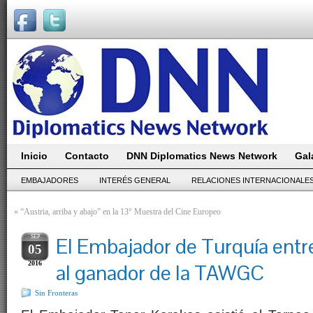
Inicio
Contacto
DNN Diplomatics News Network
Gal
EMBAJADORES
INTERÉS GENERAL
RELACIONES INTERNACIONALE
«
“Austria, arriba y abajo” en la 13° Muestra del Cine Europeo
SEP
El Embajador de Turquía entr
05
2016
al ganador de la TAWGC
Sin Fronteras