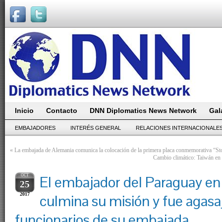
Inicio
Contacto
DNN Diplomatics News Network
Gal
EMBAJADORES
INTERÉS GENERAL
RELACIONES INTERNACIONALE
«
La embajada de Alemania comunica la colocación de la primera placa conmemorativa “Sto
Cambio climático: Taiwán en 
OCT
El embajador del Paraguay en
25
2017
culmina su misión y fue agasa
funcionarios de su embajada