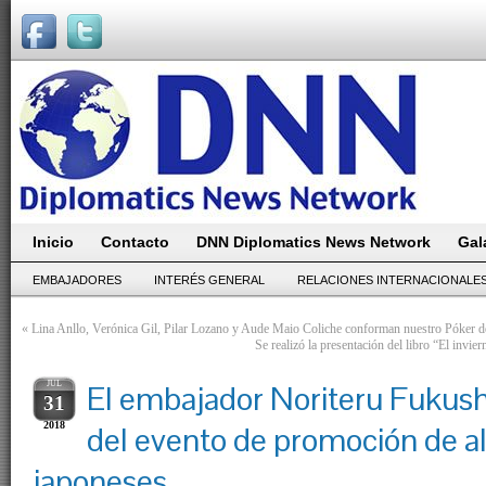
Inicio
Contacto
DNN Diplomatics News Network
Gal
EMBAJADORES
INTERÉS GENERAL
RELACIONES INTERNACIONALE
«
Lina Anllo, Verónica Gil, Pilar Lozano y Aude Maio Coliche conforman nuestro Póker 
Se realizó la presentación del libro “El invi
JUL
El embajador Noriteru Fukush
31
2018
del evento de promoción de a
japoneses