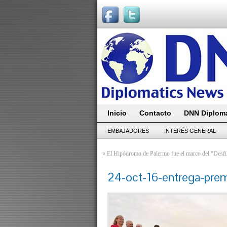
Inicio
Contacto
DNN Diploma
EMBAJADORES
INTERÉS GENERAL
«
El Hipódromo de Palermo fue el marco del “Desf
24-oct-16-entrega-pre