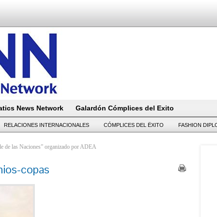
tics News Network
Galardón Cómplices del Exito
RELACIONES INTERNACIONALES
CÓMPLICES DEL ËXITO
FASHION DIP
ile de las Naciones” organizado por ADEA
mios-copas