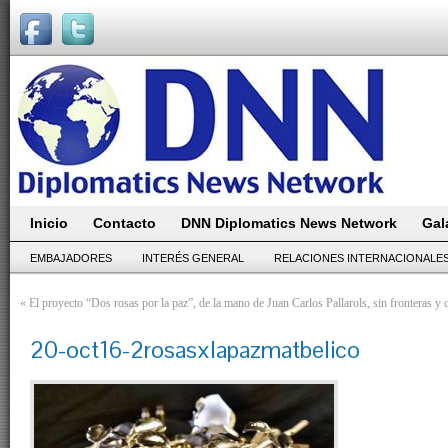
Inicio
Contacto
DNN Diplomatics News Network
Gal
EMBAJADORES
INTERÉS GENERAL
RELACIONES INTERNACIONALE
«
El proyecto “Dos rosas por la paz”, de la mano de Juan Carlos Pallarols, sin fronteras y
20-oct16-2rosasxlapazmatbelico