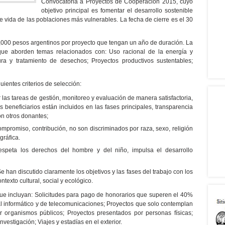
Convocatoria a Proyectos de Cooperación 2015, cuyo
objetivo principal es fomentar el desarrollo sostenible
e vida de las poblaciones más vulnerables. La fecha de cierre es el 30
000 pesos argentinos por proyecto que tengan un año de duración. La
que aborden temas relacionados con: Uso racional de la energía y
a y tratamiento de desechos; Proyectos productivos sustentables;
uientes criterios de selección:
 las tareas de gestión, monitoreo y evaluación de manera satisfactoria,
s beneficiarios están incluidos en las fases principales, transparencia
con otros donantes;
ompromiso, contribución, no son discriminados por raza, sexo, religión
gráfica.
espeta los derechos del hombre y del niño, impulsa el desarrollo
e han discutido claramente los objetivos y las fases del trabajo con los
ntexto cultural, social y ecológico.
ue incluyan: Solicitudes para pago de honorarios que superen el 40%
al informático y de telecomunicaciones; Proyectos que solo contemplan
 organismos públicos; Proyectos presentados por personas físicas;
nvestigación; Viajes y estadías en el exterior.