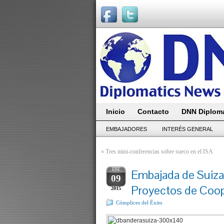
Inicio
Contacto
DNN Diploma
EMBAJADORES
INTERÉS GENERAL
«
Tres mini-conferencias sobre sueco en el ISA
ENE
Embajada de Suiza
09
Proyectos de Coo
2015
Cómplices del Ëxito