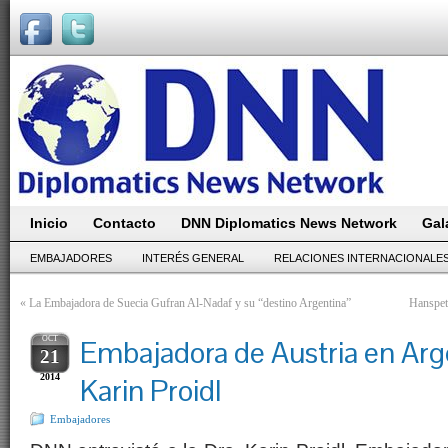
Inicio
Contacto
DNN Diplomatics News Network
Gal
EMBAJADORES
INTERÉS GENERAL
RELACIONES INTERNACIONALE
«
La Embajadora de Suecia Gufran Al-Nadaf y su “destino Argentina”
Hanspet
OCT
Embajadora de Austria en Arge
21
2014
Karin Proidl
Embajadores