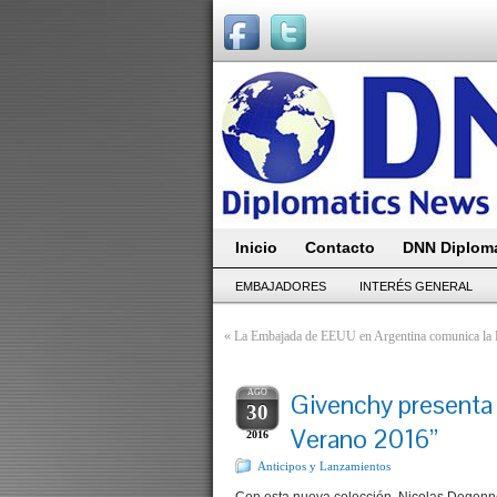
Inicio
Contacto
DNN Diploma
EMBAJADORES
INTERÉS GENERAL
«
La Embajada de EEUU en Argentina comunica la B
AGO
Givenchy presenta 
30
Verano 2016”
2016
Anticipos y Lanzamientos