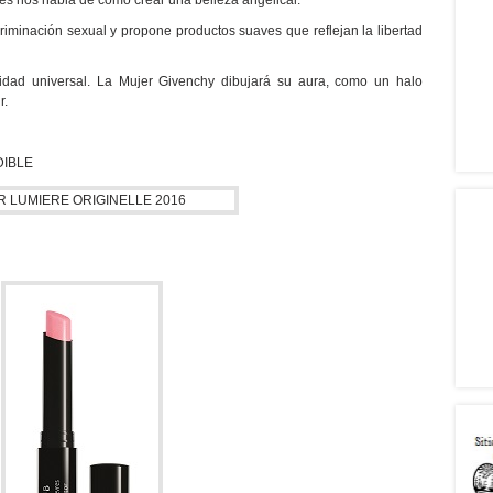
s nos habla de cómo crear una belleza angelical.
riminación sexual y propone productos suaves que reflejan la libertad
idad universal. La Mujer Givenchy dibujará su aura, como un halo
r.
DIBLE