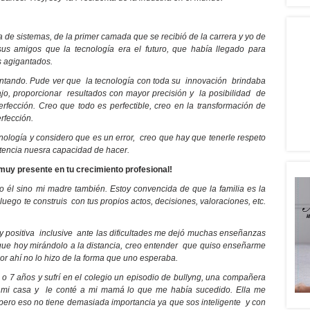
a de sistemas, de la primer camada que se recibió de la carrera y yo de
s amigos que la tecnología era el futuro, que había llegado para
s agigantados.
ntando. Pude ver que la tecnología con toda su innovación brindaba
abajo, proporcionar resultados con mayor precisión y la posibilidad de
fección. Creo que todo es perfectible, creo en la transformación de
rfección.
cnología y considero que es un error, creo que hay que tenerle respeto
tencia nuesra capacidad de hacer.
uy presente en tu crecimiento profesional!
o él sino mi madre también. Estoy convencida de que la familia es la
luego te construis con tus propios actos, decisiones, valoraciones, etc.
y positiva inclusive ante las dificultades me dejó muchas enseñanzas
o que hoy mirándolo a la distancia, creo entender que quiso enseñarme
r ahí no lo hizo de la forma que uno esperaba.
6 o 7 años y sufrí en el colegio un episodio de bullyng, una compañera
o a mi casa y le conté a mi mamá lo que me había sucedido. Ella me
 pero eso no tiene demasiada importancia ya que sos inteligente y con