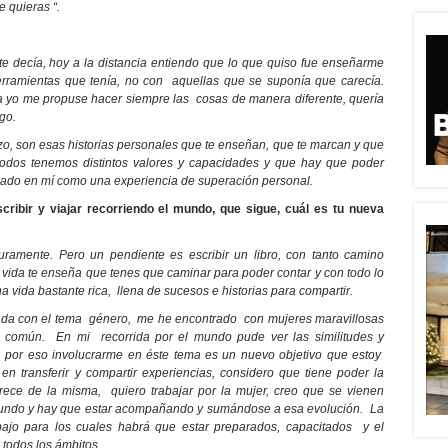
e quieras “.
 decía, hoy a la distancia entiendo que lo que quiso fue enseñarme
erramientas que tenía, no con aquellas que se suponía que carecía.
yo me propuse hacer siempre las cosas de manera diferente, quería
go.
zo, son esas historias personales que te enseñan, que te marcan y que
odos tenemos distintos valores y capacidades y que hay que poder
dado en mí como una experiencia de superación personal.
cribir y viajar recorriendo el mundo, que sigue, cuál es tu nueva
mente. Pero un pendiente es escribir un libro, con tanto camino
 vida te enseña que tenes que caminar para poder contar y con todo lo
 vida bastante rica, llena de sucesos e historias para compartir.
ada con el tema género, me he encontrado con mujeres maravillosas
común. En mi recorrida por el mundo pude ver las similitudes y
s, por eso involucrarme en éste tema es un nuevo objetivo que estoy
 transferir y compartir experiencias, considero que tiene poder la
rece de la misma, quiero trabajar por la mujer, creo que se vienen
mundo y hay que estar acompañando y sumándose a esa evolución. La
bajo para los cuales habrá que estar preparados, capacitados y el
todos los ámbitos.