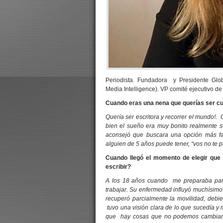
Periodista. Fundadora y Presidente Glo
Media Intelligence). VP comité ejecutivo de
Cuando eras una nena que querías ser c
Quería ser escritora y recorrer el mundo!.
bien el sueño era muy bonito realmente se
aconsejó que buscara una opción más fac
alguien de 5 años puede tener, “vos no te 
Cuando llegó el momento de elegir que 
escribir?
A los 18 años cuando me preparaba para i
trabajar. Su enfermedad influyó muchísimo
recuperó parcialmente la movilidad, debi
tuvo una visión clara de lo que sucedía y m
que hay cosas que no podemos cambiar, s