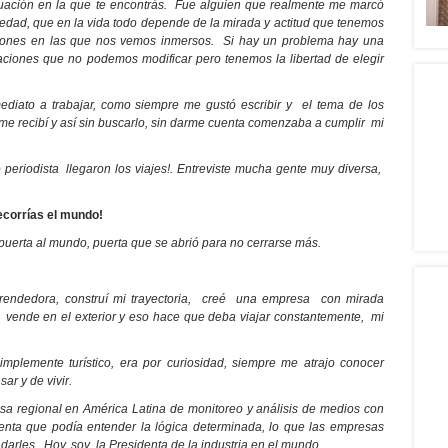
ituación en la que te encontrás. Fue alguien que realmente me marcó
edad, que en la vida todo depende de la mirada y actitud que tenemos
aciones en las que nos vemos inmersos. Si hay un problema hay una
aciones que no podemos modificar pero tenemos la libertad de elegir
ediato a trabajar, como siempre me gustó escribir y el tema de los
me recibí y así sin buscarlo, sin darme cuenta comenzaba a cumplir mi
riodista llegaron los viajes!. Entreviste mucha gente muy diversa,
ecorrías el mundo!
puerta al mundo, puerta que se abrió para no cerrarse más.
endedora, construí mi trayectoria, creé una empresa con mirada
, vende en el exterior y eso hace que deba viajar constantemente, mi
implemente turístico, era por curiosidad, siempre me atrajo conocer
ar y de vivir.
a regional en América Latina de monitoreo y análisis de medios con
uenta que podía entender la lógica determinada, lo que las empresas
darles. Hoy, soy la Presidenta de la industria en el mundo.