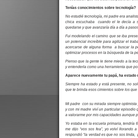
Tenías conocimientos sobre tecnología?
No estudié tecnología, mi padre era analist
chica escuchaba cuando el le decía a su
quedarse y que avanzaría día a día a paso
Fui modelando el camino que se iba prese
un potencial increíble para agilizar el tr
acercarse de alguna forma a buscar la per
optimizar procesos en la búsqueda de la pe
Pienso que la gente le tiene miedo a la te
y entenderla como una herramienta que po
Aparece nuevamente tu papá, ha estado m
Siempre ha estado y está presente, no sol
que te brinda esos cimientos sobre los que 
Mi padre con su mirada siempre optimista 
y con mi madre viví un particular episodi
a valorarme por mis capacidades aunque po
Yo estaba en la escuela primaria, tendría 
me dijo “vos sos fea”, yo volví llorand
respondió “la verdad es que no sos linda,