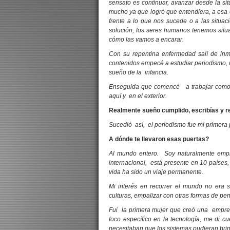
sensato es continuar, avanzar desde la s
mucho ya que logró que entendiera, a esa 
frente a lo que nos sucede o a las situ
solución, los seres humanos tenemos situ
cómo las vamos a encarar.
Con su repentina enfermedad salí de inm
contenidos empecé a estudiar periodismo, 
sueño de la infancia.
Enseguida que comencé a trabajar como pe
aquí y en el exterior.
Realmente sueño cumplido, escribías y r
Sucedió así, el periodismo fue mi primera 
A dónde te llevaron esas puertas?
Al mundo entero. Soy naturalmente empr
internacional, está presente en 10 países
vida ha sido un viaje permanente.
Mi interés en recorrer el mundo no era s
culturas, empalizar con otras formas de pens
Fui la primera mujer que creó una empres
foco específico en la tecnología, me di c
necesitaban que los sistemas pudieran brin