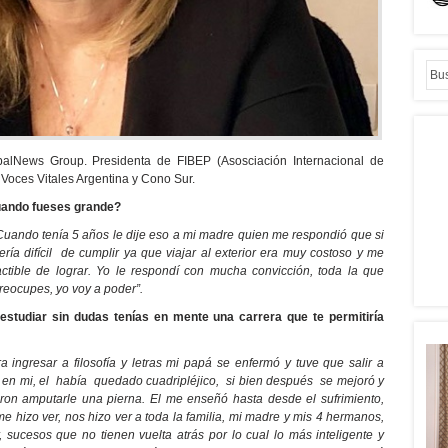
balNews Group. Presidenta de FIBEP (Asosciación Internacional de
 Voces Vitales Argentina y Cono Sur.
uando fueses grande?
 Cuando tenía 5 años le dije eso a mi madre quien me respondió que si
ría difícil de cumplir ya que viajar al exterior era muy costoso y me
tible de lograr. Yo le respondí con mucha convicción, toda la que
preocupes, yo voy a poder”.
estudiar sin dudas tenías en mente una carrera que te permitiría
ngresar a filosofía y letras mi papá se enfermó y tuve que salir a
 en mi, el había quedado cuadripléjico, si bien después se mejoró y
eron amputarle una pierna. El me enseñó hasta desde el sufrimiento,
e hizo ver, nos hizo ver a toda la familia, mi madre y mis 4 hermanos,
ucesos que no tienen vuelta atrás por lo cual lo más inteligente y