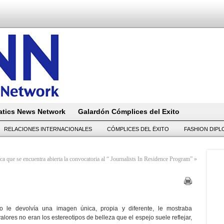
tics News Network
Galardón Cómplices del Exito
RELACIONES INTERNACIONALES
CÓMPLICES DEL ËXITO
FASHION DIP
a que se encuentra abierta la convocatoria al “ Journalists In Residence Program”
»
 le devolvía una imagen única, propia y diferente, le mostraba
lores no eran los estereotipos de belleza que el espejo suele reflejar,