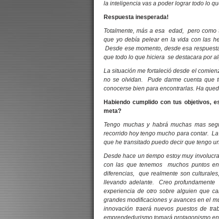
la inteligencia vas a poder lograr todo lo qu
Respuesta inesperada!
Totalmente, más a esa edad, pero como te
que yo debía pelear en la vida con las h
Desde ese momento, desde esa respuesta 
que todo lo que hiciera se destacara por al
La situación me fortaleció desde el comien
no se olvidan. Pude darme cuenta que t
conocerse bien para encontrarlas. Ha que
Habiendo cumplido con tus objetivos, es
meta?
Tengo muchas y habrá muchas mas segura
recorrido hoy tengo mucho para contar. La
que he transitado puedo decir que tengo una
Desde hace un tiempo estoy muy involucr
con las que tenemos muchos puntos en 
diferencias, que realmente son culturale
llevando adelante. Creo profundamente en
experiencia de otro sobre alguien que ca
grandes modificaciones y avances en el 
innovación traerá nuevos puestos de tra
emprendedurismo tomará protagonismo en 