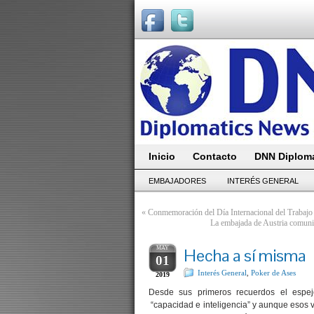
Inicio
Contacto
DNN Diploma
EMBAJADORES
INTERÉS GENERAL
«
Conmemoración del Día Internacional del Trabajo
La embajada de Austria comunic
MAY
Hecha a sí misma
01
Interés General
,
Poker de Ases
2019
Desde sus primeros recuerdos el espejo
“capacidad e inteligencia” y aunque esos va