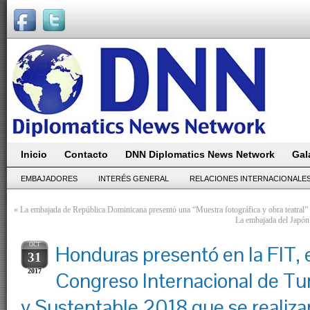
Inicio
Contacto
DNN Diplomatics News Network
Gal
EMBAJADORES
INTERÉS GENERAL
RELACIONES INTERNACIONALE
«
La embajada de República Dominicana presentó una “Muestra fotográfica y obra teatral” e
La embajada del Japón 
OCT
Honduras presentó en la FIT, 
31
2017
Congreso Internacional de Tu
y Sustentable 2018 que se realizar