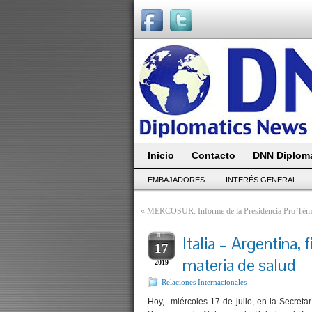
Inicio
Contacto
DNN Diploma
EMBAJADORES
INTERÉS GENERAL
«
MERCOSUR: Informe de la Presidencia Pro Témp
JUL
Italia – Argentina,
17
materia de salud
2019
Relaciones Internacionales
Hoy, miércoles 17 de julio, en la Secretar