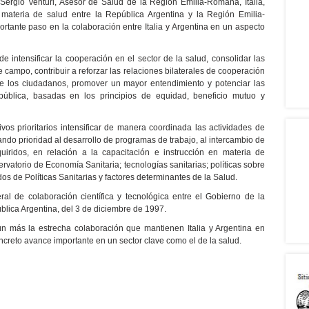
Sergio Venturi, Asesor de Salud de la Región Emilia-Romaña, Italia,
materia de salud entre la República Argentina y la Región Emilia-
rtante paso en la colaboración entre Italia y Argentina en un aspecto
 intensificar la cooperación en el sector de la salud, consolidar las
campo, contribuir a reforzar las relaciones bilaterales de cooperación
 de los ciudadanos, promover un mayor entendimiento y potenciar las
pública, basadas en los principios de equidad, beneficio mutuo y
ivos prioritarios intensificar de manera coordinada las actividades de
ndo prioridad al desarrollo de programas de trabajo, al intercambio de
uiridos, en relación a la capacitación e instrucción en materia de
atorio de Economía Sanitaria; tecnologías sanitarias; políticas sobre
s de Políticas Sanitarias y factores determinantes de la Salud.
al de colaboración científica y tecnológica entre el Gobierno de la
blica Argentina, del 3 de diciembre de 1997.
ún más la estrecha colaboración que mantienen Italia y Argentina en
ncreto avance importante en un sector clave como el de la salud.