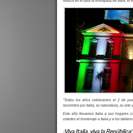
realiza en el país la embajada de Italia, 
“Todos los años celebramos el 2 de jun
recorridos por Italia, su naturaleza, su arte
Este año llevamos Italia a sus hogares c
ustedes el homenaje a Italia y a los italian
¡
Viva Italia, viva la República
!