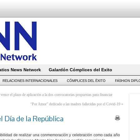
tics News Network
Galardón Cómplices del Exito
RELACIONES INTERNACIONALES
CÓMPLICES DEL ËXITO
FASHION DIP
 vence el plazo de aplicación a la dos convocatorias propuestas para financiar
“Por Amor” dedicado a las madres fallecidas por el Covid-19
»
l Día de la República
sibilidad de realizar una conmemoración y celebración como cada año