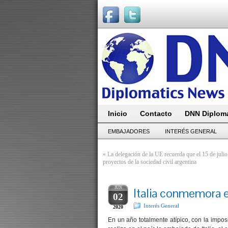
Inicio
Contacto
DNN Diploma
EMBAJADORES
INTERÉS GENERAL
«
La delegación de la UE recuerda que el 15 de julio
proyectos de la sociedad civil argentina
JUN
Italia conmemora e
02
Interés General
2020
En un año totalmente atípico, con la impo