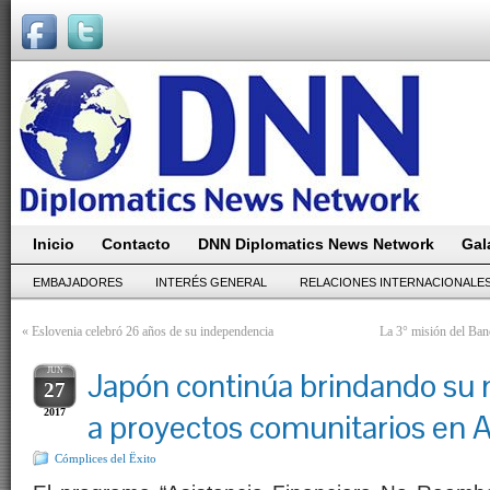
Inicio
Contacto
DNN Diplomatics News Network
Gal
EMBAJADORES
INTERÉS GENERAL
RELACIONES INTERNACIONALE
«
Eslovenia celebró 26 años de su independencia
La 3° misión del Ban
JUN
Japón continúa brindando su 
27
2017
a proyectos comunitarios en 
Cómplices del Ëxito