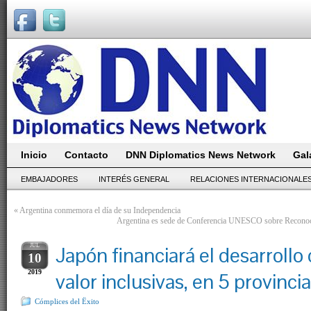
Inicio
Contacto
DNN Diplomatics News Network
Gal
EMBAJADORES
INTERÉS GENERAL
RELACIONES INTERNACIONALE
«
Argentina conmemora el día de su Independencia
Argentina es sede de Conferencia UNESCO sobre Reconoci
JUL
Japón financiará el desarrollo
10
2019
valor inclusivas, en 5 provinci
Cómplices del Ëxito