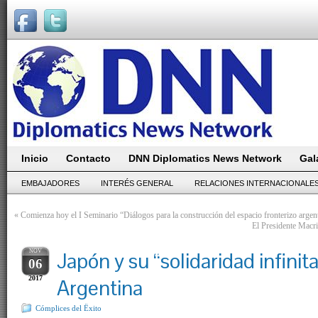
Inicio
Contacto
DNN Diplomatics News Network
Gal
EMBAJADORES
INTERÉS GENERAL
RELACIONES INTERNACIONALE
«
Comienza hoy el I Seminario “Diálogos para la construcción del espacio fronterizo argen
El Presidente Macri
NOV
Japón y su “solidaridad infinit
06
2017
Argentina
Cómplices del Ëxito