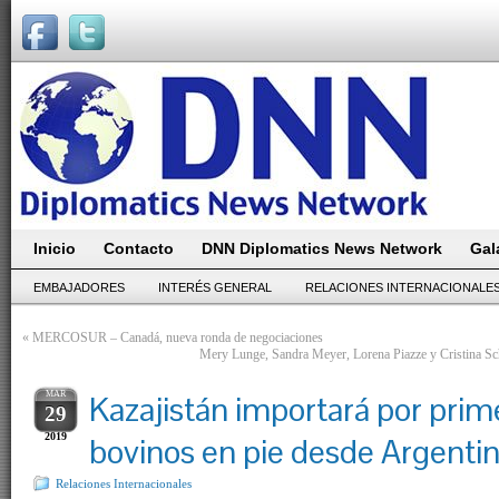
Inicio
Contacto
DNN Diplomatics News Network
Gal
EMBAJADORES
INTERÉS GENERAL
RELACIONES INTERNACIONALE
«
MERCOSUR – Canadá, nueva ronda de negociaciones
Mery Lunge, Sandra Meyer, Lorena Piazze y Cristina S
MAR
Kazajistán importará por prim
29
2019
bovinos en pie desde Argenti
Relaciones Internacionales