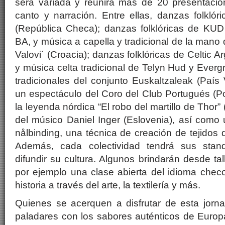
será variada y reunirá más de 20 presentaci
canto y narración. Entre ellas, danzas folklór
(República Checa); danzas folklóricas de KUD
BA, y música a capella y tradicional de la mano
Valovi´ (Croacia); danzas folklóricas de Celtic 
y música celta tradicional de Telyn Hud y Everg
tradicionales del conjunto Euskaltzaleak (Paí
un espectáculo del Coro del Club Portugués (Por
la leyenda nórdica “El robo del martillo de Thor
del músico Daniel Inger (Eslovenia), así como un
nålbinding, una técnica de creación de tejidos d
Además, cada colectividad tendrá sus stands
difundir su cultura. Algunos brindarán desde ta
por ejemplo una clase abierta del idioma checo
historia a través del arte, la textilería y más.
Quienes se acerquen a disfrutar de esta jorna
paladares con los sabores auténticos de Euro