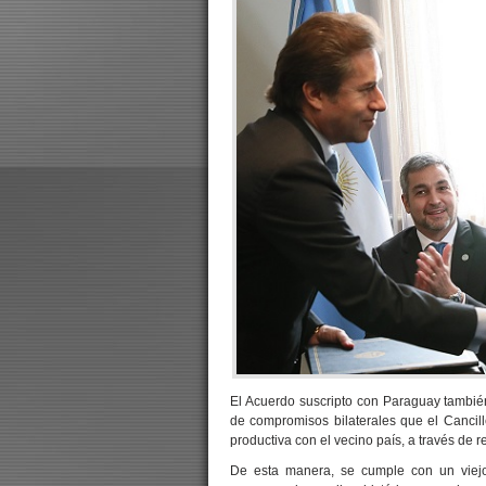
El Acuerdo suscripto con Paraguay también
de compromisos bilaterales que el Cancille
productiva con el vecino país, a través de r
De esta manera, se cumple con un viejo