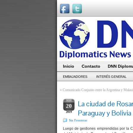
Inicio
Contacto
DNN Diploma
EMBAJADORES
INTERÉS GENERAL
«
Comunicado Conjunto entre la Argentina y Malasi
MAR
La ciudad de Rosar
20
Paraguay y Bolivia
2019
Sin Fronteras
Luego de gestiones emprendidas por la Ca